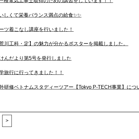
一種電気工事士取得のための講習をしています！！
いしくて栄養バランス満点の給食✨✨
ーツ着こなし講座を行いました！
荒川工科・定】の魅力が分かるポスターを掲載しました。
けんだより第5号を発行しました
学旅行に行ってきました！！
外研修ベトナムスタディーツアー【Tokyo P-TECH事業】につ
>