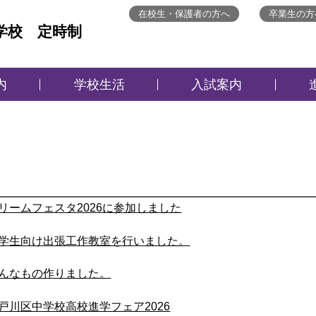
在校生・保護者の方へ
卒業生の方
学校 定時制
内
学校生活
入試案内
リームフェスタ2026に参加しました
学生向け出張工作教室を行いました。
んなもの作りました。
戸川区中学校高校進学フェア2026