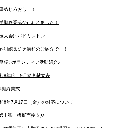
事めじろおし！！
学期終業式が行われました！
技大会はバドミントン！
難訓練＆防災講和のご紹介です！
華鏡✨ボランティア活動紹介♪
和8年度 9月給食献立表
学期終業式
和8年7月17日（金）の対応について
師出張！模擬面接☆彡