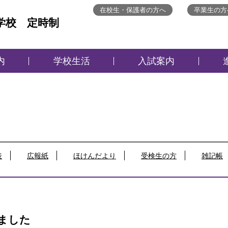
在校生・保護者の方へ
卒業生の方
学校 定時制
内
学校生活
入試案内
表
広報紙
ほけんだより
受検生の方
雑記帳
ました