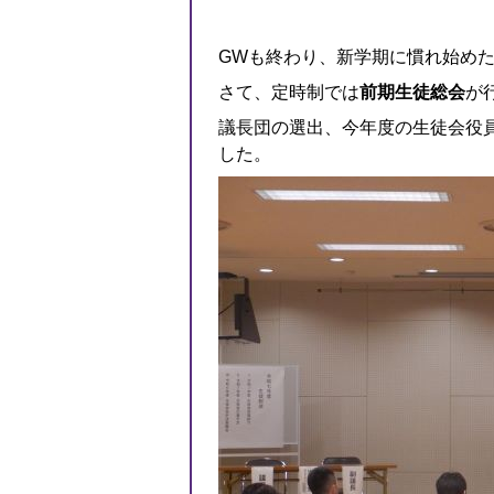
GWも終わり、新学期に慣れ始め
さて、定時制では
前期生徒総会
が
議長団の選出、今年度の生徒会役
した。