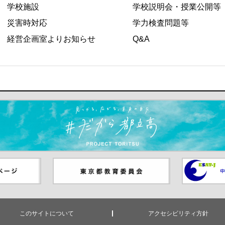
学校施設
学校説明会・授業公開等
災害時対応
学力検査問題等
経営企画室よりお知らせ
Q&A
ます）
ジ（別ウイ
東京都教員委員会（別ウインド
中学校英語
ウが開きます）
（別ウイン
このサイトについて
アクセシビリティ方針