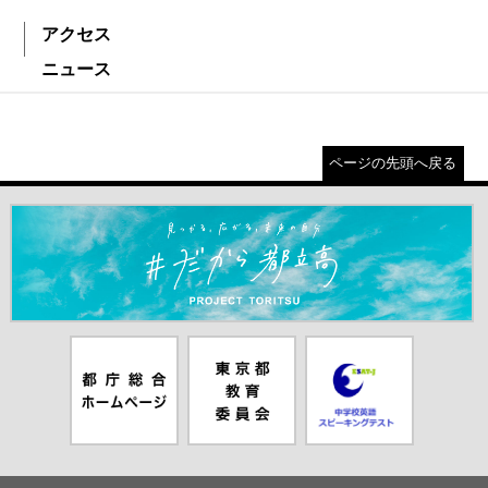
アクセス
ニュース
ページの先頭へ戻る
＃だから都立高（別ウインドウが開きます）
都庁総合ホー
東京都教員委
中学校英語ス
ムページ（別
員会（別ウイ
ピーキングテ
ウインドウが
ンドウが開き
スト（別ウイ
開きます）
ます）
ンドウが開き
ます）