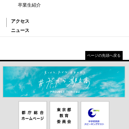
卒業生紹介
アクセス
ニュース
ページの先頭へ戻る
＃だから都立高（別ウインドウが開きます）
都庁総合ホー
東京都教員委
中学校英語ス
ムページ（別
員会（別ウイ
ピーキングテ
ウインドウが
ンドウが開き
スト（別ウイ
開きます）
ます）
ンドウが開き