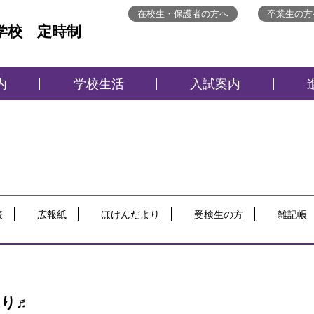
在校生・保護者の方へ
卒業生の方
学校 定時制
内
学校生活
入試案内
表
広報紙
ほけんだより
受検生の方
雑記帳
くり♬