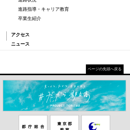
進路指導・キャリア教育
卒業生紹介
アクセス
ニュース
ページの先頭へ戻る
＃だから都立高（別ウインドウが開きます）
都庁総合ホー
東京都教員委
中学校英語ス
ムページ（別
員会（別ウイ
ピーキングテ