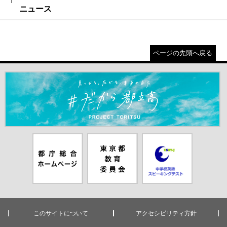
ニュース
ページの先頭へ戻る
＃だから都立高（別ウインドウが開きます）
都庁総合ホー
東京都教員委
中学校英語ス
ムページ（別
員会（別ウイ
ピーキングテ
ウインドウが
ンドウが開き
スト（別ウイ
開きます）
ます）
ンドウが開き
ます）
このサイトについて
アクセシビリティ方針