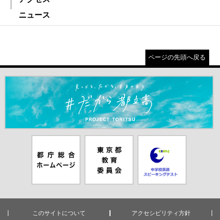
ニュース
ページの先頭へ戻る
＃だから都立高（別ウインドウが開きます）
都庁総合ホー
東京都教員委
中学校英語ス
ムページ（別
員会（別ウイ
ピーキングテ
ウインドウが
ンドウが開き
スト（別ウイ
開きます）
ます）
ンドウが開き
ます）
このサイトについて
アクセシビリティ方針