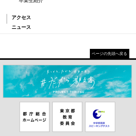
卒業生紹介
アクセス
ニュース
ページの先頭へ戻る
＃だから都立高（別ウインドウが開きます）
都庁総合ホー
東京都教員委
中学校英語ス
ムページ（別
員会（別ウイ
ピーキングテ
ウインドウが
ンドウが開き
スト（別ウイ
開きます）
ます）
ンドウが開き
ます）