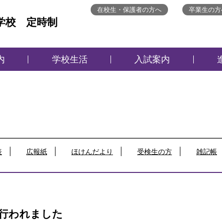
在校生・保護者の方へ
卒業生の方
学校 定時制
内
学校生活
入試案内
表
広報紙
ほけんだより
受検生の方
雑記帳
行われました