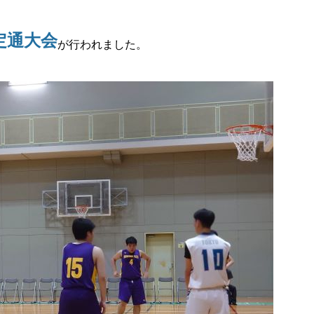
定通大会
が行われました。
。