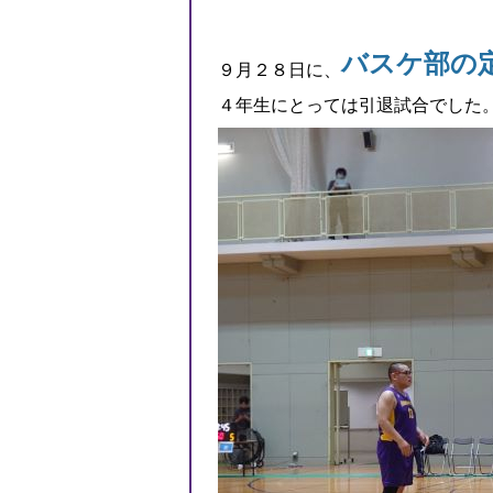
バスケ部の
９月２８日に、
４年生にとっては引退試合でした