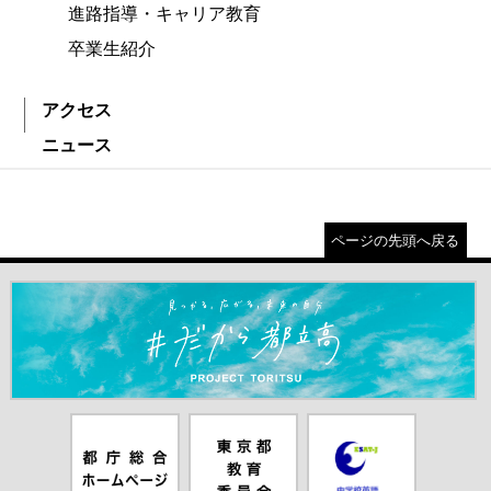
進路指導・キャリア教育
卒業生紹介
アクセス
ニュース
ページの先頭へ戻る
＃だから都立高（別ウインドウが開きます）
都庁総合ホー
東京都教員委
中学校英語ス
ムページ（別
員会（別ウイ
ピーキングテ
ウインドウが
ンドウが開き
スト（別ウイ