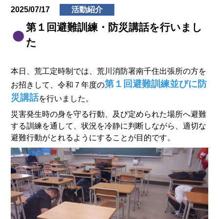
2025/07/17
活動紹介
第１回避難訓練・防災講話を行いまし
た
本日、荒工定時制では、荒川消防署南千住出張所の方を
第１回避難訓練並びに防
お招きして、令和７年度の
災講話
を行いました。
災害発生時の身を守る行動、及び定められた場所へ避難
する訓練を通して、状況を冷静に判断しながら、適切な
避難行動がとれるようにすることが目的です。