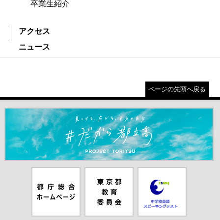
卒業生紹介
アクセス
ニュース
ページの先頭へ戻る
＃だから都立高（別ウインドウが開きます）
都庁総合ホー
東京都教員委
中学校英語ス
ムページ（別
員会（別ウイ
ピーキングテ
ウインドウが
ンドウが開き
スト（別ウイ
開きます）
ます）
ンドウが開き