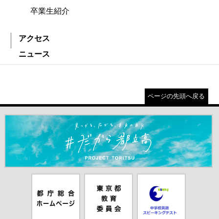
卒業生紹介
アクセス
ニュース
ページの先頭へ戻る
＃だから都立高（別ウインドウが開きます）
都庁総合ホー
東京都教員委
中学校英語ス
ムページ（別
員会（別ウイ
ピーキングテ
ウインドウが
ンドウが開き
スト（別ウイ
開きます）
ます）
ンドウが開き