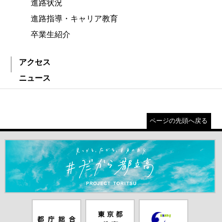
進路状況
進路指導・キャリア教育
卒業生紹介
アクセス
ニュース
ページの先頭へ戻る
＃だから都立高（別ウインドウが開きます）
都庁総合ホー
東京都教員委
中学校英語ス
ムページ（別
員会（別ウイ
ピーキングテ