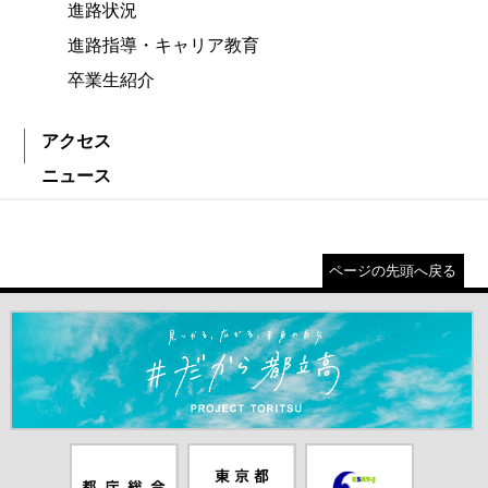
進路状況
進路指導・キャリア教育
卒業生紹介
アクセス
ニュース
ページの先頭へ戻る
＃だから都立高（別ウインドウが開きます）
都庁総合ホー
東京都教員委
中学校英語ス
ムページ（別
員会（別ウイ
ピーキングテ