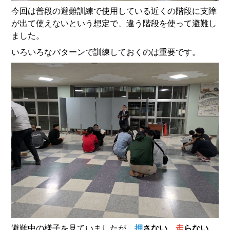
今回は普段の避難訓練で使用している近くの階段に支障
が出て使えないという想定で、違う階段を使って避難し
ました。
いろいろなパターンで訓練しておくのは重要です。
避難中の様子を見ていましたが、
押
さない
、
走
らない
、