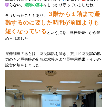
喋
らない
、
避難の基本
をしっかり守っていましたね。
３階から１階まで避
そういったこともあり、
難するのに要した時間が前回よりも
短くなっている
という
点を、副校長先生から褒
められました！！
避難訓練のあとは、防災講話を聞き、荒川区防災課の協
力のもと災害時の応急給水栓および災害用携帯トイレの
設営体験をしました。