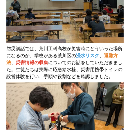
防災講話では、荒川工科高校が災害時にどういった場所
になるのか、学校がある荒川区の
浸水リスク
、
避難方
法
、
災害情報の収集
についてのお話をしていただきまし
た。生徒たちは実際に応急給水栓、災害用携帯トイレの
設営体験を行い、手順や役割などを確認しました。