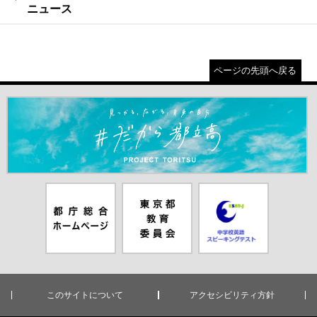
ニュース
ページの先頭へ戻る
＃だから都立高（別ウインドウが開きます）
都庁総合ホー
東京都教員委
中学校英語ス
ムページ（別
員会（別ウイ
ピーキングテ
ウインドウが
ンドウが開き
スト（別ウイ
開きます）
ます）
ンドウが開き
ます）
このサイトについて
アクセシビリティ方針