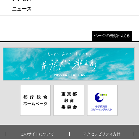
ニュース
ページの先頭へ戻る
＃だから都立高（別ウインドウが開きます）
都庁総合ホー
東京都教員委
中学校英語ス
ムページ（別
員会（別ウイ
ピーキングテ
ウインドウが
ンドウが開き
スト（別ウイ
開きます）
ます）
ンドウが開き
ます）
このサイトについて
アクセシビリティ方針