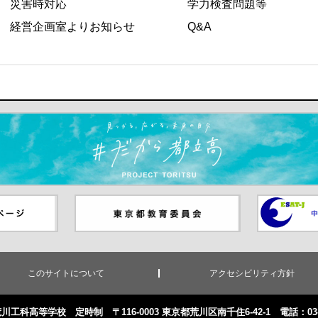
災害時対応
学力検査問題等
経営企画室よりお知らせ
Q&A
ます）
ジ（別ウイ
東京都教員委員会（別ウインド
中学校英語
ウが開きます）
（別ウイン
このサイトについて
アクセシビリティ方針
川工科高等学校 定時制 〒116-0003 東京都荒川区南千住6-42-1
電話：03-