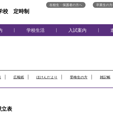
在校生・保護者の方へ
卒業生の方
学校 定時制
内
学校生活
入試案内
表
広報紙
ほけんだより
受検生の方
雑記帳
献立表