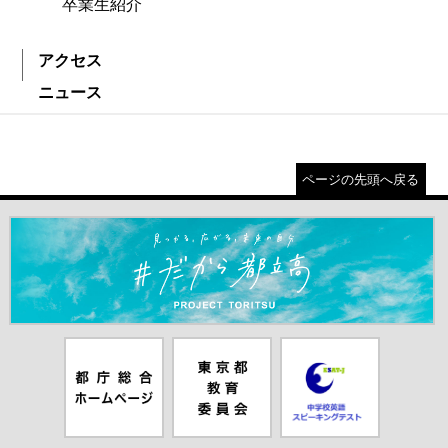
卒業生紹介
アクセス
ニュース
ページの先頭へ戻る
＃だから都立高（別ウインドウが開きます）
都庁総合ホー
東京都教員委
中学校英語ス
ムページ（別
員会（別ウイ
ピーキングテ
ウインドウが
ンドウが開き
スト（別ウイ
開きます）
ます）
ンドウが開き
ます）