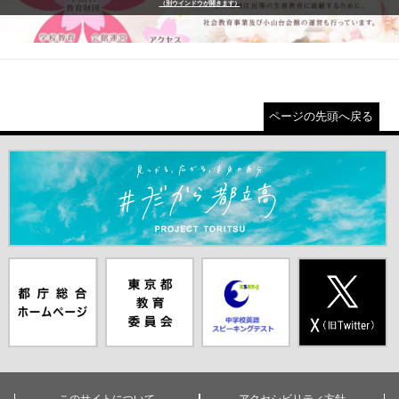
（別ウインドウが開きます）
ページの先頭へ戻る
＃だから都立高（別ウインドウが開きます）
都庁総合ホー
東京都教員委
中学校英語ス
X(旧Twitter)
ムページ（別
員会（別ウイ
ピーキングテ
（別ウインド
ウインドウが
ンドウが開き
スト（別ウイ
ウが開きま
開きます）
ます）
ンドウが開き
す）
ます）
このサイトについて
アクセシビリティ方針