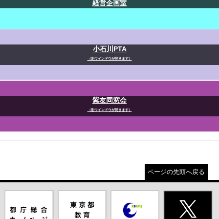
経営企画室
小石川PTA
（別ウインドウが開きます）
紫友同窓会
（別ウインドウが開きます）
ページの先頭へ戻る
都庁総合ホー
東京都教員委
中学校英語ス
X(旧Twitter)
ムページ（別
員会（別ウイ
ピーキングテ
（別ウインド