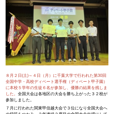
８月２日(土)～４日（月）に千葉大学で行われた第30回
全国中学・高校ディベート選手権（ディベート甲子園）
に本校５学年の生徒６名が参加し、優勝の結果を残しま
した。
全国大会は各地区の大会を勝ち上がった３２校が
参加しました。
７月に行われた関東甲信越大会で３位になり全国大会へ