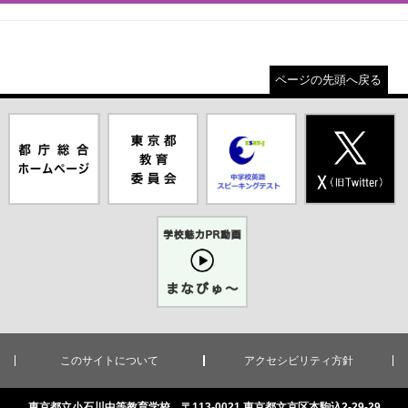
ページの先頭へ戻る
都庁総合ホー
東京都教員委
中学校英語ス
X(旧Twitter)
ムページ（別
員会（別ウイ
ピーキングテ
（別ウインド
ウインドウが
ンドウが開き
スト（別ウイ
ウが開きま
開きます）
ます）
ンドウが開き
す）
ます）
学校魅力PR
動画まなびゅ
ー（別ウイン
ドウが開きま
す）
このサイトについて
アクセシビリティ方針
東京都立小石川中等教育学校 〒113-0021 東京都文京区本駒込2-29-29