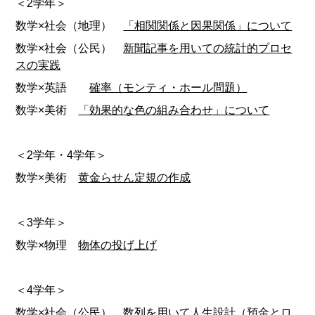
＜2学年＞
数学×社会（地理）
「相関関係と因果関係」について
数学×社会（公民）
新聞記事を用いての統計的プロセ
スの実践
数学×英語
確率（モンティ・ホール問題）
数学×美術
「効果的な色の組み合わせ」について
＜2学年・4学年＞
数学×美術
黄金らせん定規の作成
＜3学年＞
数学×物理
物体の投げ上げ
＜4学年＞
数学×社会（公民）
数列を用いて人生設計（預金とロ