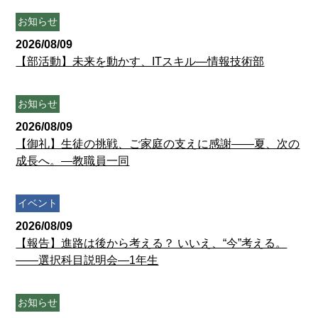
お知らせ
2026/08/09
【部活動】未来を動かす、ITスキル―情報技術部
お知らせ
2026/08/09
【御礼】生徒の挑戦、ご家庭の支えに感謝――夏、次の
成長へ。―教職員一同
イベント
2026/08/09
【報告】進路は後から考える？ いいえ、“今”考える。
――選択科目説明会―1年生
お知らせ