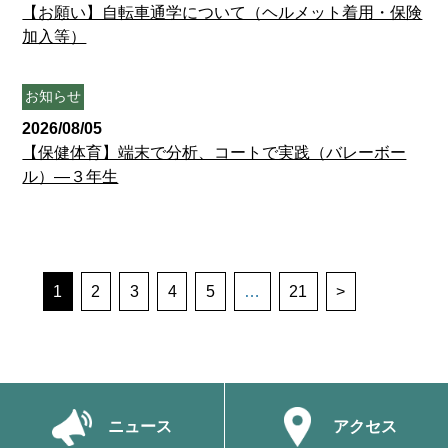
【お願い】自転車通学について（ヘルメット着用・保険
加入等）
お知らせ
2026/08/05
【保健体育】端末で分析、コートで実践（バレーボー
ル）―３年生
1
2
3
4
5
…
21
>
ニュース
アクセス