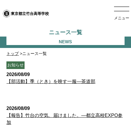
東京都立竹台高等学校
メニュー
ニュース一覧
トップ
>ニュース一覧
お知らせ
2026/08/09
【部活動】季（とき）を映す一服―茶道部
受検生の方へ
2026/08/09
【報告】竹台の空気、届けました。―都立高校EXPO参
加