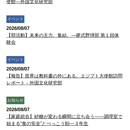
使館―外国文化研究部
イベント
2026/08/07
【部活動】未来の主力、集結。—硬式野球部 第１回体
験会
イベント
2026/08/07
【報告】世界は教科書の外にある。エジプト大使館訪問
レポート－外国文化研究部
お知らせ
2026/08/07
【家庭総合】砂糖が変わる瞬間に立ち会う――調理室で
始まる“食の安全”とべっこう飴―３年生