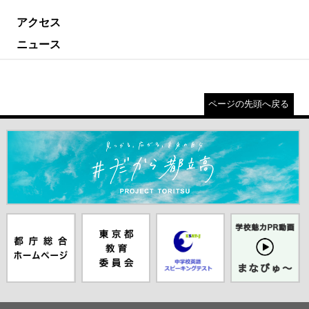
アクセス
ニュース
ページの先頭へ戻る
＃だから都立高（別ウインドウが開きます）
都庁総合ホー
東京都教員委
中学校英語ス
学校魅力PR
ムページ（別
員会（別ウイ
ピーキングテ
動画まなびゅ
ウインドウが
ンドウが開き
スト（別ウイ
ー（別ウイン
開きます）
ます）
ンドウが開き
ドウが開きま
ます）
す）