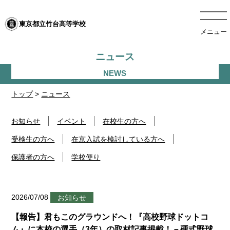
東京都立竹台高等学校
メニュー
ニュース
トップ
>
ニュース
お知らせ
イベント
在校生の方へ
受検生の方へ
在京入試を検討している方へ
保護者の方へ
学校便り
2026/07/08
お知らせ
【報告】君もこのグラウンドへ！『高校野球ドットコ
ム』に本校の選手（3年）の取材記事掲載！－硬式野球