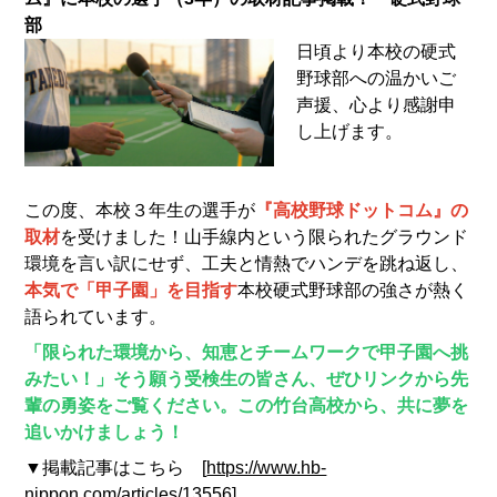
部
日頃より本校の硬式
野球部への温かいご
声援、心より感謝申
し上げます。
この度、本校３年生の選手が
『高校野球ドットコム』の
取材
を受けました！山手線内という限られたグラウンド
環境を言い訳にせず、工夫と情熱でハンデを跳ね返し、
本気で「甲子園」を目指す
本校硬式野球部の強さが熱く
語られています。
「限られた環境から、知恵とチームワークで甲子園へ挑
みたい！」そう願う受検生の皆さん、ぜひリンクから先
輩の勇姿をご覧ください。この竹台高校から、共に夢を
追いかけましょう！
▼掲載記事はこちら [
https://www.hb-
nippon.com/articles/13556
]