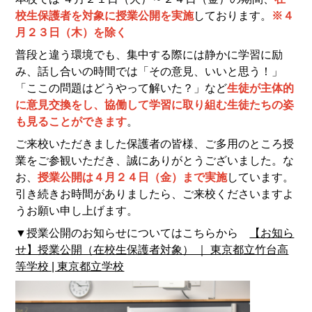
校生保護者を対象に授業公開を実施
しております。
※４
月２３日（木）を除く
普段と違う環境でも、集中する際には静かに学習に励
み、話し合いの時間では「その意見、いいと思う！」
「ここの問題はどうやって解いた？」など
生徒が主体的
に意見交換をし、協働して学習に取り組む生徒たちの姿
も見ることができます
。
ご来校いただきました保護者の皆様、ご多用のところ授
業をご参観いただき、誠にありがとうございました。な
お、
授業公開は４月２４日（金）まで実施
しています。
引き続きお時間がありましたら、ご来校くださいますよ
うお願い申し上げます。
▼授業公開のお知らせについてはこちらから
【お知ら
せ】授業公開（在校生保護者対象） ｜ 東京都立竹台高
等学校 | 東京都立学校