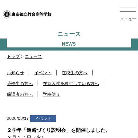
東京都立竹台高等学校
メニュー
ニュース
トップ
>
ニュース
お知らせ
イベント
在校生の方へ
受検生の方へ
在京入試を検討している方へ
保護者の方へ
学校便り
2026/03/17
イベント
２学年「進路づくり説明会」を開催しました。
３月１７日（火）