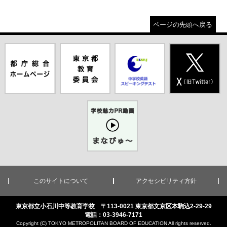
ページの先頭へ戻る
都庁総合ホー
東京都教員委
中学校英語ス
X(旧Twitter)
ムページ（別
員会（別ウイ
ピーキングテ
（別ウインド
ウインドウが
ンドウが開き
スト（別ウイ
ウが開きま
開きます）
ます）
ンドウが開き
す）
ます）
学校魅力PR
動画まなびゅ
ー（別ウイン
ドウが開きま
す）
このサイトについて
アクセシビリティ方針
東京都立小石川中等教育学校 〒113-0021 東京都文京区本駒込2-29-29
電話：03-3946-7171
Copyright (C) TOKYO METROPOLITAN BOARD OF EDUCATION All rights reserved.