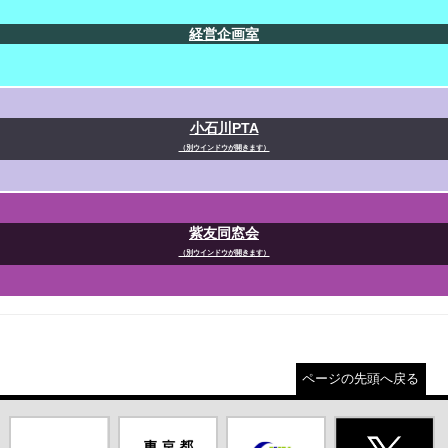
経営企画室
小石川PTA
（別ウインドウが開きます）
紫友同窓会
（別ウインドウが開きます）
ページの先頭へ戻る
都庁総合ホー
東京都教員委
中学校英語ス
X(旧Twitter)