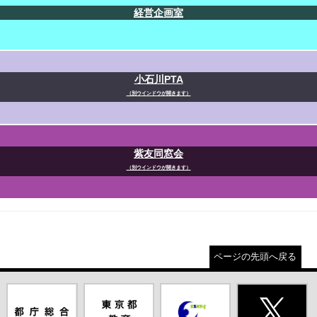
経営企画室
小石川PTA
（別ウインドウが開きます）
紫友同窓会
（別ウインドウが開きます）
ページの先頭へ戻る
都庁総合ホー
東京都教員委
中学校英語ス
X(旧Twitter)
ムページ（別
員会（別ウイ
ピーキングテ
（別ウインド