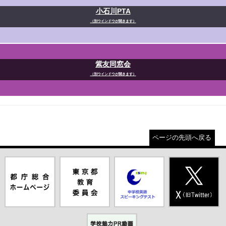
小石川PTA
（別ウインドウが開きます）
紫友同窓会
（別ウインドウが開きます）
ページの先頭へ戻る
都庁総合ホー
東京都教員委
中学校英語ス
X(旧Twitter)
ムページ（別
員会（別ウイ
ピーキングテ
（別ウインド
ウインドウが
ンドウが開き
スト（別ウイ
ウが開きま
開きます）
ます）
ンドウが開き
す）
ます）
学校魅力PR