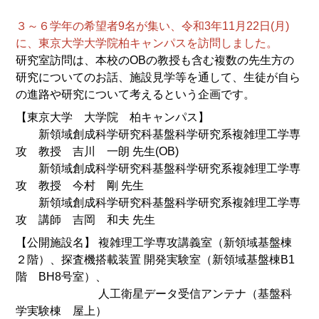
３～６学年の希望者9名が集い、令和3年11月22日(月)
に、東京大学大学院柏キャンパスを訪問しました。
研究室訪問は、本校のOBの教授も含む複数の先生方の
研究についてのお話、施設見学等を通して、生徒が自ら
の進路や研究について考えるという企画です。
【東京大学 大学院 柏キャンパス】
新領域創成科学研究科基盤科学研究系複雑理工学専
攻 教授 吉川 一朗 先生(OB)
新領域創成科学研究科基盤科学研究系複雑理工学専
攻 教授 今村 剛 先生
新領域創成科学研究科基盤科学研究系複雑理工学専
攻 講師 吉岡 和夫 先生
【公開施設名】 複雑理工学専攻講義室（新領域基盤棟
２階）、探査機搭載装置 開発実験室（新領域基盤棟B1
階 BH8号室）、
人工衛星データ受信アンテナ（基盤科
学実験棟 屋上）