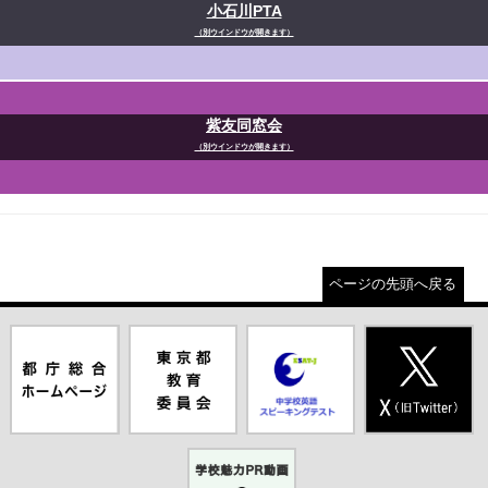
小石川PTA
（別ウインドウが開きます）
紫友同窓会
（別ウインドウが開きます）
ページの先頭へ戻る
都庁総合ホー
東京都教員委
中学校英語ス
X(旧Twitter)
ムページ（別
員会（別ウイ
ピーキングテ
（別ウインド
ウインドウが
ンドウが開き
スト（別ウイ
ウが開きま
開きます）
ます）
ンドウが開き
す）
ます）
学校魅力PR