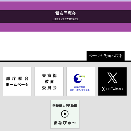
紫友同窓会
（別ウインドウが開きます）
ページの先頭へ戻る
都庁総合ホー
東京都教員委
中学校英語ス
X(旧Twitter)
ムページ（別
員会（別ウイ
ピーキングテ
（別ウインド
ウインドウが
ンドウが開き
スト（別ウイ
ウが開きま
開きます）
ます）
ンドウが開き
す）
ます）
学校魅力PR
動画まなびゅ
ー（別ウイン
ドウが開きま