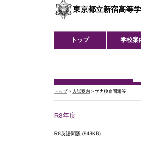
東京都立新宿高等学
トップ
学校案
トップ
>
入試案内
> 学力検査問題等
R8年度
R8英語問題 (948KB)