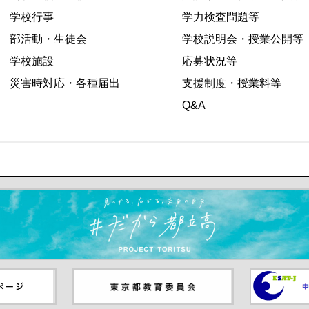
学校行事
学力検査問題等
部活動・生徒会
学校説明会・授業公開等
学校施設
応募状況等
災害時対応・各種届出
支援制度・授業料等
Q&A
ます）
ジ（別ウイ
東京都教員委員会（別ウインド
中学校英語
ウが開きます）
（別ウイン