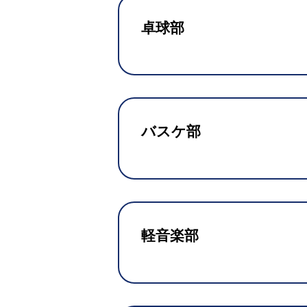
卓球部
バスケ部
軽音楽部