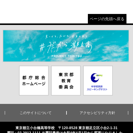
ページの先頭へ戻る
＃だから都立高（別ウインドウが開きます）
都庁総合ホー
東京都教員委
中学校英語ス
ムページ（別
員会（別ウイ
ピーキングテ
ウインドウが
ンドウが開き
スト（別ウイ
開きます）
ます）
ンドウが開き
ます）
このサイトについて
アクセシビリティ方針
東京都立小台橋高等学校 〒120-8528 東京都足立区小台2-1-31
電話：03-3913-1111 ※電話番号は令和4年4月1日から変更になりました。