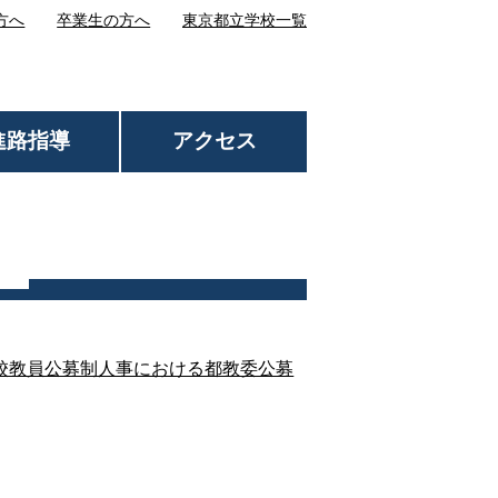
方へ
卒業生の方へ
東京都立学校一覧
進路指導
アクセス
校教員公募制人事における都教委公募