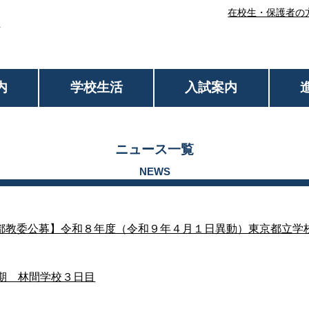
在校生・保護者の
内
学校生活
入試案内
ニュース一覧
都教委公募】令和８年度（令和９年４月１日異動）東京都立学
1期 林間学校３日目