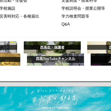
部活動・生徒会
支援制度・授業料等
学校施設
学校説明会・授業公開等
災害時対応・各種届出
学力検査問題等
Q&A
西高生・保護者
西高YouTubeチャンネル
（別ウインドウが開きます）
（
ます）