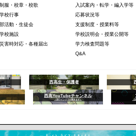
制服・校章・校歌
入試案内・転学・編入学等
学校行事
応募状況等
部活動・生徒会
支援制度・授業料等
学校施設
学校説明会・授業公開等
災害時対応・各種届出
学力検査問題等
Q&A
西高生・保護者
西高YouTubeチャンネル
（別ウインドウが開きます）
（
ます）