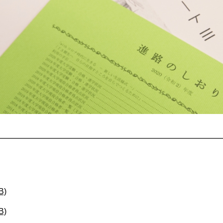
B)
B)