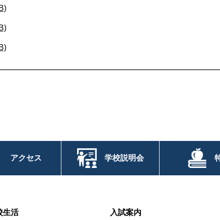
B)
B)
B)
アクセス
学校説明会
校生活
入試案内