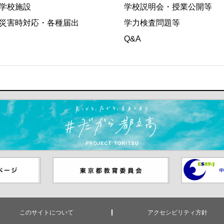
学校施設
学校説明会・授業公開等
災害時対応・各種届出
学力検査問題等
Q&A
ます）
ジ（別ウイ
東京都教員委員会（別ウインド
中学校英語
ウが開きます）
（別ウイン
このサイトについて
アクセシビリティ方針