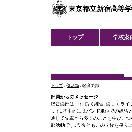
東京都立新宿高等学
トップ
学校案
トップ
>
部活動
>軽音楽部
部員からのメッセージ
軽音楽部は 「仲良く練習､楽しくラ
ます｡基本的にはバンド単位での練習
通して先輩から多くのことを学び、つ
部活動です｡今後ともこの学校を盛り