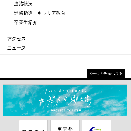
進路状況
進路指導・キャリア教育
卒業生紹介
アクセス
ニュース
ページの先頭へ戻る
＃だから都立高（別ウインドウが開きます）
都庁総合ホー
東京都教員委
中学校英語ス
ムページ（別
員会（別ウイ
ピーキングテ