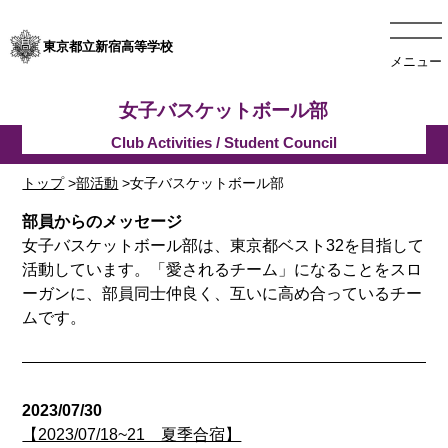
東京都立新宿高等学校
メニュー
女子バスケットボール部
トップ
>
部活動
>女子バスケットボール部
部員からのメッセージ
女子バスケットボール部
は、東京都
ベスト32を目指して
活動しています。「愛されるチーム」
になることを
スロ
ーガン
に、
部員同士
仲良く
、
互いに
高め合っ
て
いる
チー
ムです。
2023/07/30
【2023/07/18~21 夏季合宿】