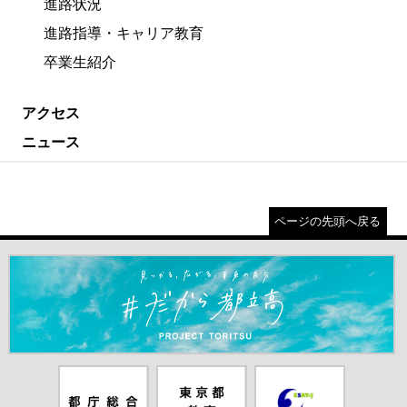
進路状況
進路指導・キャリア教育
卒業生紹介
アクセス
ニュース
ページの先頭へ戻る
＃だから都立高（別ウインドウが開きます）
都庁総合ホー
東京都教員委
中学校英語ス
ムページ（別
員会（別ウイ
ピーキングテ