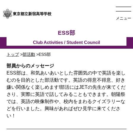
東京都立新宿高等学校
メニュー
ESS部
トップ
>
部活動
>ESS部
部員からのメッセージ
ESS部は
、
和気あいあいとした雰囲気の中で英語を楽し
むのを目的とした部活動です。
英語の得意不得意、好き
嫌い関係なく楽しめます
!部活にはJETの先生が来てくだ
さり、実際に英語で話してみることもできます。
朝陽祭
では、英語
の映像制作や、校内をまわるクイズラリーな
どを行いまし
た
。興味があればぜひ見学に来てくださ
い
！