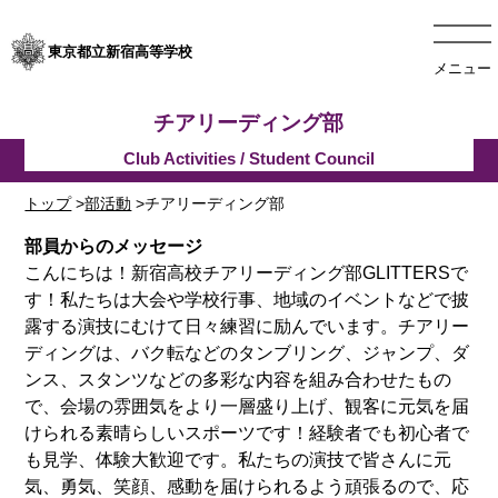
東京都立新宿高等学校
メニュー
チアリーディング部
トップ
>
部活動
>チアリーディング部
部員からのメッセージ
こんにちは！新宿高校チアリーディング部GLITTERSで
す！
私たちは大会や
学校行事
、地域の
イベント
など
で披
露する
演技
にむけて
日々練習に
励んでいます
。
チアリー
ディング
は、
バク転などのタンブリング、
ジャンプ、ダ
ンス、スタンツ
など
の多彩な内容を
組み
合わせた
もの
で
、
会場の雰囲気を
より一層盛り上げ、観客に元気を届
けられる
素晴らしいスポーツです！
経験者でも初心者で
も
見学、体験大歓迎です。
私たちの演技で皆さんに元
気、勇気、笑顔、感動を届けられるよう
頑張るので、
応