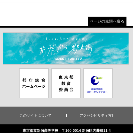
ページの先頭へ戻る
＃だから都立高（別ウインドウが開きます）
都庁総合ホー
東京都教員委
中学校英語ス
ムページ（別
員会（別ウイ
ピーキングテ
ウインドウが
ンドウが開き
スト（別ウイ
開きます）
ます）
ンドウが開き
ます）
このサイトについて
アクセシビリティ方針
東京都立新宿高等学校 〒160-0014 新宿区内藤町11-4