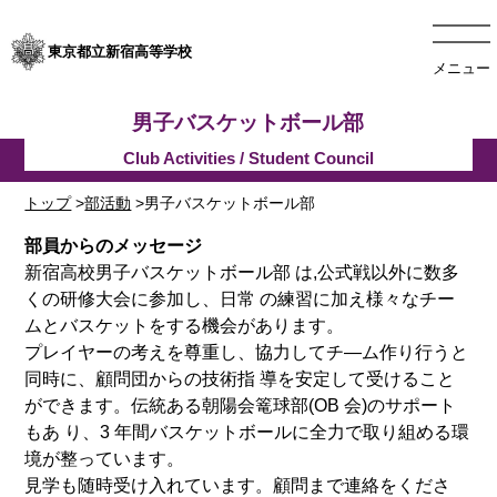
東京都立新宿高等学校
メニュー
男子バスケットボール部
トップ
>
部活動
>男子バスケットボール部
部員からのメッセージ
新宿高校男子バスケットボール部 は,公式戦以外に数多
くの研修大会に参加し、日常
の練習に加え様々なチー
ムとバスケットをする機会があります。
プレイヤーの考えを尊重し、協力してチ―ム作り行うと
同時に、顧問団からの技術指
導を安定して受けること
ができます。伝統ある朝陽会篭球部(OB 会)のサポート
もあ
り、3 年間バスケットボールに全力で取り組める環
境が整っています。
見学も随時受け入れています。顧問まで連絡をくださ