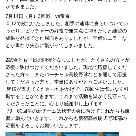
ができました。
7月14日（月）3回戦 vs帝京
0-12で敗北いたしました。相手の速球に食らいついてい
ったり、ピッチャーの好投で無失点に抑えたりと練習の
成果を発揮できた局面もありましたが、守備のエラーな
どが重なり失点に繋がってしまいました。
2試合とも平日の開催となりましたが、たくさんの方々が
応援に駆けつけてくださいました。現地で応援してくだ
さった方々、またバーチャル高校野球などを通して応援
してくださった方々、本当にありがとうございました。
皆様が支えてくださったおかげで、78回生は悔いなく引
退することができます。これまで活動を温かく見守って
くださったことに、心より感謝申し上げます。
79、80回生の新チームは秋季大会に向けてこれからも練
習に励んでいきます。これからも新宿高校硬式野球部の
応援をよろしくお願いいたします。