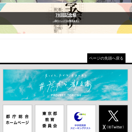
78回記念祭
（別ウインドウが開きます）
ページの先頭へ戻る
＃だから都立高（別ウインドウが開きます）
都庁総合ホー
東京都教員委
中学校英語ス
X(旧Twitter)
ムページ（別
員会（別ウイ
ピーキングテ
（別ウインド
ウインドウが
ンドウが開き
スト（別ウイ
ウが開きま
開きます）
ます）
ンドウが開き
す）