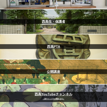
西高生・保護者
西高PTA
公開講座
西高YouTubeチャンネル
（別ウインドウが開きます）