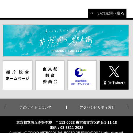
ページの先頭へ戻る
＃だから都立高（別ウインドウが開きます）
都庁総合ホー
東京都教員委
中学校英語ス
X(旧Twitter)
ムページ（別
員会（別ウイ
ピーキングテ
（別ウインド
ウインドウが
ンドウが開き
スト（別ウイ
ウが開きま
開きます）
ます）
ンドウが開き
す）
ます）
このサイトについて
アクセシビリティ方針
東京都立向丘高等学校 〒113-0023 東京都文京区向丘1-11-18
電話：03-3811-2022
Copyright (C) TOKYO METROPOLITAN BOARD OF EDUCATION All rights reserved.