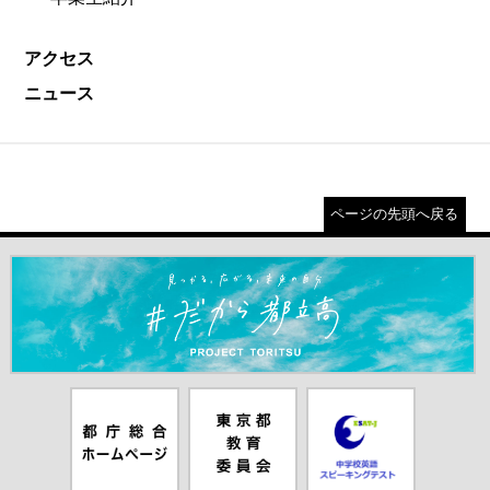
アクセス
ニュース
ページの先頭へ戻る
＃だから都立高（別ウインドウが開きます）
都庁総合ホー
東京都教員委
中学校英語ス
ムページ（別
員会（別ウイ
ピーキングテ
ウインドウが
ンドウが開き
スト（別ウイ
開きます）
ます）
ンドウが開き