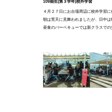
109期生(第３学年)校外学習
４月２７日にお台場周辺に校外学習に
朝は荒天に見舞われましたが、日中は
昼食のバーベキューでは新クラスでの