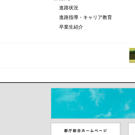
進路状況
進路指導・キャリア教育
卒業生紹介
＃だから都立高（別ウインドウが開き
都庁総合ホームページ（別ウイ
東
ンドウが開きます）
ウ