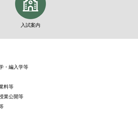
入試案内
学・編入学等
業料等
授業公開等
等