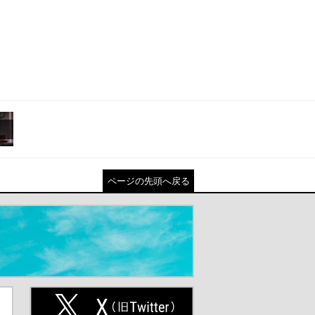
ページの先頭へ戻る
ト
X(旧Twitter)（別ウインドウが開
きます）